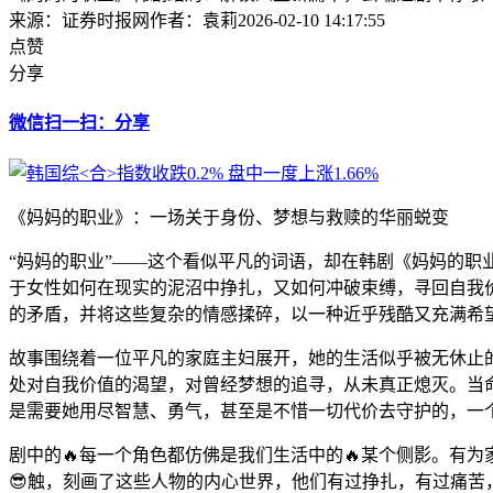
来源：证券时报网
作者：袁莉
2026-02-10 14:17:55
点赞
分享
微信扫一扫：分享
《妈妈的职业》：一场关于身份、梦想与救赎的华丽蜕变
“妈妈的职业”——这个看似平凡的词语，却在韩剧《妈妈的职
于女性如何在现实的泥沼中挣扎，又如何冲破束缚，寻回自我
的矛盾，并将这些复杂的情感揉碎，以一种近乎残酷又充满希
故事围绕着一位平凡的家庭主妇展开，她的生活似乎被无休止
处对自我价值的渴望，对曾经梦想的追寻，从未真正熄灭。当命
是需要她用尽智慧、勇气，甚至是不惜一切代价去守护的，一
剧中的🔥每一个角色都仿佛是我们生活中的🔥某个侧影。有
😎触，刻画了这些人物的内心世界，他们有过挣扎，有过痛苦