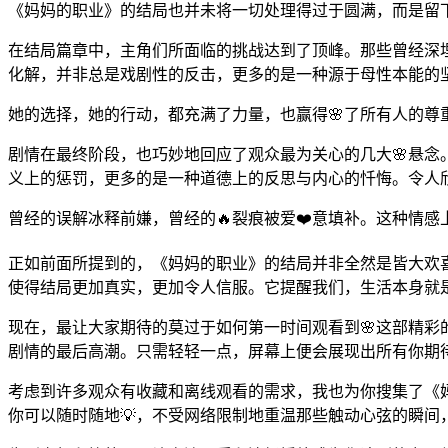
《妈妈的职业》的结局也并未将一切处理得过于圆满，而是留
在结局篇章中，主角们所面临的挑战达到了顶峰。那些曾经深
化解，并非总是戏剧性的反击，更多的是一种源于母性本能的
她的选择，她的行动，都充满了力量，也赢得🌸了所有人的尊
剧情在最终阶段，也巧妙地回应了观众最为关心的几大🌸悬念
义上的惩罚，更多的是一种道德上的反思与内心的忏悔。令人
曾经的误解冰释前嫌，曾经的🔥裂痕被爱❤️意填补。这种情感
正如前面所提到的，《妈妈的职业》的结局并非全然是皆大欢喜
使得结局更加真实，更加令人信服。它提醒我们，生活本身就
现在，最让大家期待的莫过于如何第一时间观看到🌸这部精彩
剧情的最后高潮。只需轻轻一点，屏幕上便会展现出所有你期
考虑到许多观众有收藏和离线观看的需求，我也为你搜集了《妈
你可以随时随地💡，不受网络限制地重温那些触动心弦的瞬间