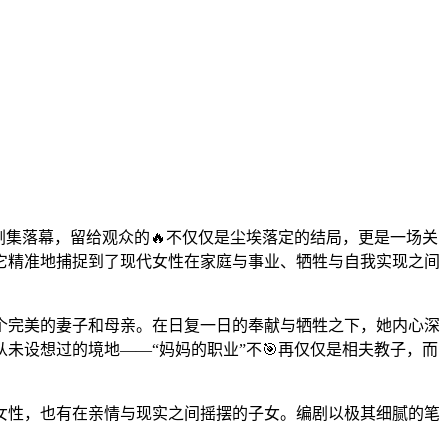
剧集落幕，留给观众的🔥不仅仅是尘埃落定的结局，更是一场关
它精准地捕捉到了现代女性在家庭与事业、牺牲与自我实现之间
个完美的妻子和母亲。在日复一日的奉献与牺牲之下，她内心深
未设想过的境地——“妈妈的职业”不🎯再仅仅是相夫教子，而
场女性，也有在亲情与现实之间摇摆的子女。编剧以极其细腻的笔