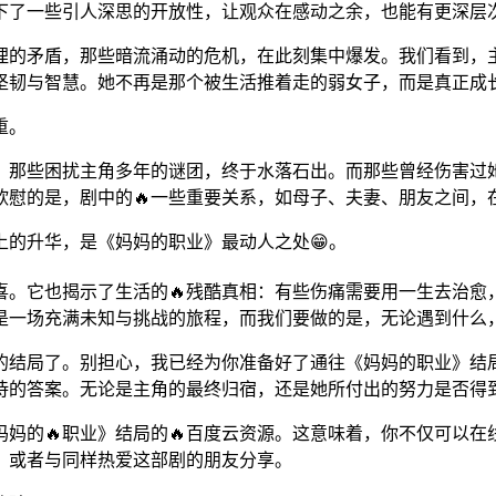
下了一些引人深思的开放性，让观众在感动之余，也能有更深层
埋的矛盾，那些暗流涌动的危机，在此刻集中爆发。我们看到，
坚韧与智慧。她不再是那个被生活推着走的弱女子，而是真正成
重。
。那些困扰主角多年的谜团，终于水落石出。而那些曾经伤害过
欣慰的是，剧中的🔥一些重要关系，如母子、夫妻、朋友之间，
上的升华，是《妈妈的职业》最动人之处😁。
。它也揭示了生活的🔥残酷真相：有些伤痛需要用一生去治愈
是一场充满未知与挑战的旅程，而我们要做的是，无论遇到什么
的结局了。别担心，我已经为你准备好了通往《妈妈的职业》结
待的答案。无论是主角的最终归宿，还是她所付出的努力是否得
妈的🔥职业》结局的🔥百度云资源。这意味着，你不仅可以
，或者与同样热爱这部剧的朋友分享。