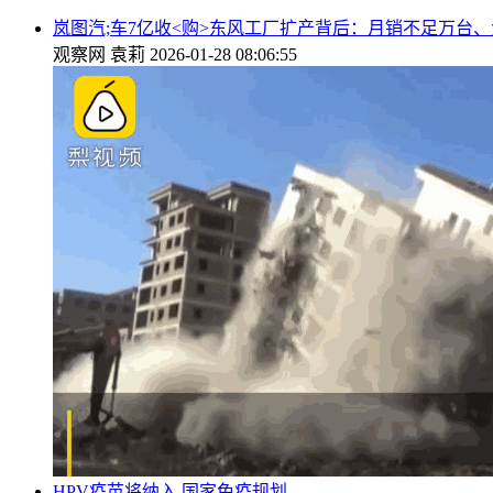
岚图汽;车7亿收<购>东风工厂扩产背后：月销不足万台、
观察网
袁莉
2026-01-28 08:06:55
HPV疫苗将纳入,国家免疫规划