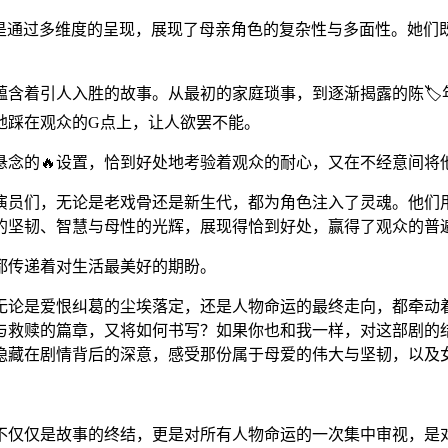
而是通过多维度的呈现，展现了母亲角色的复杂性与多面性。她
含着引人入胜的故事。从最初的家庭琐事，到逐渐揭露的陈🏷️
地踩在观众的G点上，让人欲罢不能。
悬念的🔥设置，恰到好处地考验着观众的耐心，又在不经意间将
的演员们，无论是老戏骨还是新生代，都为角色注入了灵魂。他们
的坚韧、智慧与母性的光辉，展现得恰到好处，赢得了观众的普
都传递着对生活最美好的期盼。
。无论是爱恨纠葛的尘埃落定，还是人物命运的最终走向，都牵动
与救赎的篇章，又将如何书写？如果你也和我一样，对这部剧的
些隐藏在剧情背后的深意，感受那份属于母爱的伟大与坚韧，以及
它不仅仅是故事的终结，更是对所有人物命运的一次集中审视，是