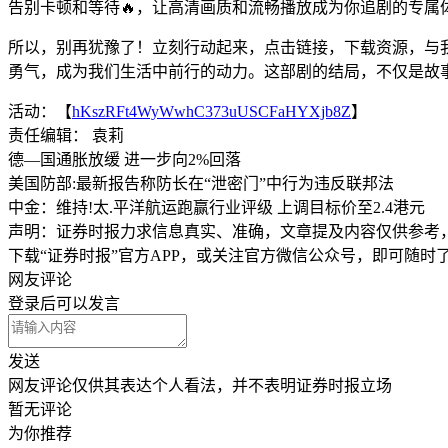
告别卡顿和等待🔥，让高清画质和流畅播放成为你追剧的专属
所以，别再犹豫了！立刻行动起来，点击链接，下载资源，与
勇气，成为我们生活中前行的动力。这部剧的结局，不仅是故
活动：【
hKszRFt4WyWwhC373uUSCFaHYXjb8Z
】
责任编辑： 袁莉
德—国通胀放缓 进一步向2%回落
美国防部:最新报告称防长在“泄密门”中行为违反联邦法
中金：维持!太.平洋航运跑赢行业评级 上调目标价至2.4港元
声明：证券时报力求信息真实、准确，文章提及内容仅供参考
下载“证券时报”官方APP，或关注官方微信公众号，即可随
网友评论
登录
后可以发言
发送
网友评论仅供其表达个人看法，并不表明证券时报立场
暂无评论
为你推荐