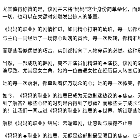
尤其值得称赞的是，该剧并未将“妈妈”这个身份简单😁化，
一切，也可以在关键时刻爆发出惊人的能量。
《妈妈的职业》的剧情推进，如同精心打磨的琥珀，每一层都蕴
与主角一同经历了一场惊心动魄的冒险。每一次反转，都精准
而那些看似偶然的巧合，实则都指向了人物命运的必然。这种
当然，一部成功的韩剧，离不开演员们精湛的🔥演技。该剧
漓尽致。尤其是女主角，她将一位普通女性在经历巨大转变后
她的每一次落泪，都牵动着亿万观众的心；她的每一次微笑，
如今，《妈妈的职业》的结局已成为无数剧迷热议的🔥焦点
到了解答？那些心碎的时刻是否得到了慰藉？而那些关于成长
的！让我们一同走进《妈妈的职业》结局的🔥世界，解锁那
解锁《妈妈的职业》结局：云端追剧，让感动与震撼不止息
《妈妈的🔥职业》的结局，无疑是这部剧最受瞩目的焦点。