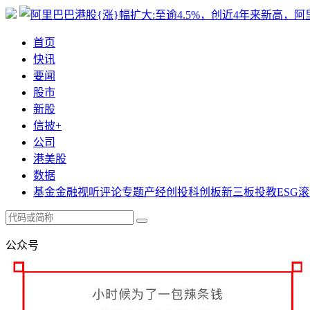
首页
快讯
要闻
股市
新股
信披+
公司
港美股
数据
基金
金融
视听
评论
专题
产经
创投
科创板
新三板
投教
ESG
滚
公众号